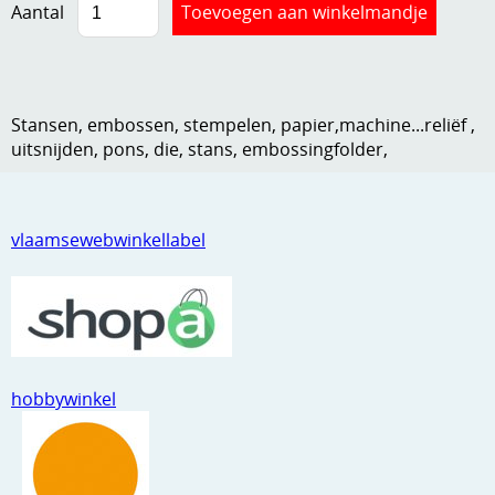
Aantal
Kneedmateriaal
Knipvellen
Leuke versieringen
Stansen, embossen, stempelen, papier,machine...reliëf ,
uitsnijden, pons, die, stans, embossingfolder,
Merken
Netjes opbergen
vlaamsewebwinkellabel
Papier en karton
Ponsen
Ribbelaar
Snijmaterialen
hobbywinkel
Speciaal papier
Stans machine en embossing machines