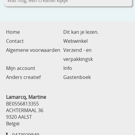
Wat nog, een creatief kijkje
Home
Dit kan je lezen.
Contact
Webwinkel
Algemene voorwaarden
Verzend - en
verpakkingsk
Mijn account
Info
Anders creatief
Gastenboek
Lamarcq, Martine
BE0556813355
ACHTERMAAL 36
9320 AALST
België
0473929849