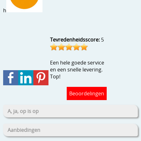
Stempels en zo
h
Template, mask, stencils, grids
Wat nog, een creatief kijkje
Tevredenheidsscore:
5
Een hele goede service
en een snelle levering.
Top!
Beoordelingen
A, ja, op is op
Aanbiedingen