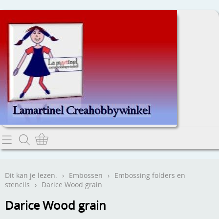
Home
Dit kan je lezen.
Dit kan je lezen.
›
Embossen
›
Embossing folders en
stencils
›
Darice Wood grain
Contact
Darice Wood grain
Webwinkel