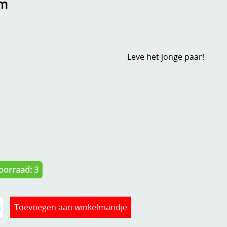
om
Leve het jonge paar!
oorraad: 3