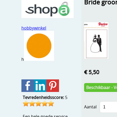
Bride gro
hobbywinkel
h
€ 5,50
Beschikbaar - V
Tevredenheidsscore:
5
Aantal
Een hele goede service