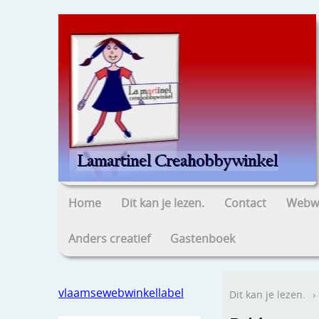
Home
Dit kan je lezen.
Contact
Webwi
Anders creatief
Gastenboek
vlaamsewebwinkellabel
Dit kan je lezen.
›