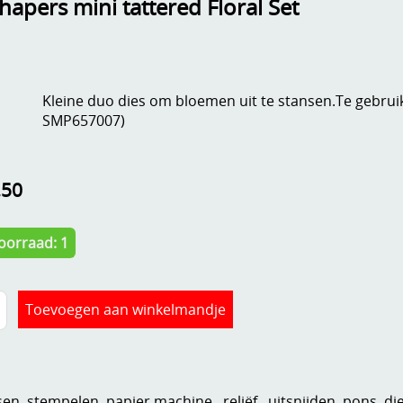
apers mini tattered Floral Set
Kleine duo dies om bloemen uit te stansen.Te gebru
SMP657007)
,50
oorraad: 1
n, stempelen, papier,machine...reliëf , uitsnijden, pons, di