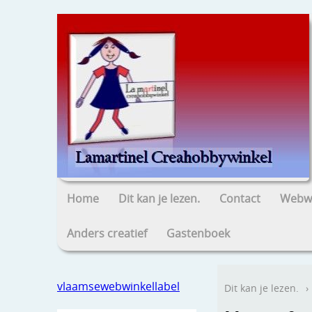
Home
Dit kan je lezen.
Contact
Webwi
Anders creatief
Gastenboek
vlaamsewebwinkellabel
Dit kan je lezen.
›