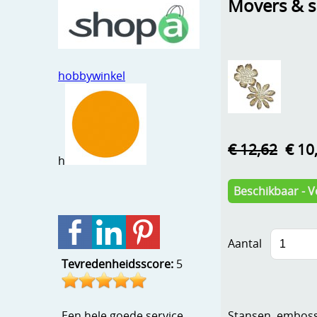
Movers & sh
hobbywinkel
€ 12,62
€ 10
h
Beschikbaar - V
Aantal
Tevredenheidsscore:
5
Stansen, embosse
Een hele goede service