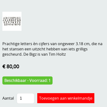
A, ja, op is op
Algemene voorwaarden
Aanbiedingen
Verzend - en verpakkingsk
Andere
Mijn account
Boeken en magazines
Prachtige letters èn cijfers van ongeveer 3.18 cm, die na
Info
Dies om te stansen
het stansen een uitzicht hebben van iets grilligs
gescheurd. De Bigz is van Tim Holtz
DVD-CD
Anders creatief
Embossen
€ 80,00
Gastenboek
Handige extra's
Beschikbaar - Voorraad: 1
Hechtingsmaterialen
Hout , MDF, kartonmateriaal, steen
Aantal
Kleurmateriaal-tekenmateriaal