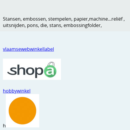
Kneedmateriaal
Knipvellen
Stansen, embossen, stempelen, papier,machine...reliëf ,
uitsnijden, pons, die, stans, embossingfolder,
Leuke versieringen
Merken
vlaamsewebwinkellabel
Netjes opbergen
Papier en karton
Ponsen
Ribbelaar
hobbywinkel
Snijmaterialen
Speciaal papier
Stans machine en embossing machines
h