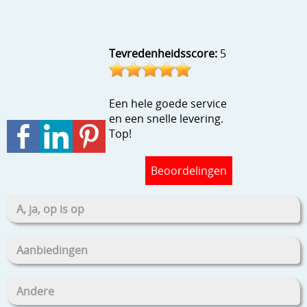
Stempels en zo
Template, mask, stencils, grids
Tevredenheidsscore:
5
Wat nog, een creatief kijkje
Een hele goede service
en een snelle levering.
Top!
Beoordelingen
A, ja, op is op
Aanbiedingen
Andere