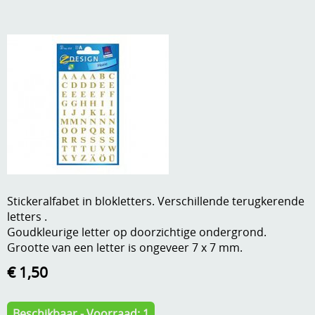
A, ja, op is op
Algemene voorwaarden
Aanbiedingen
Verzend - en verpakkingsk
Andere
Mijn account
Boeken en magazines
Info
Dies om te stansen
DVD-CD
Anders creatief
Embossen
Stickeralfabet in blokletters. Verschillende terugkerende
Gastenboek
letters .
Handige extra's
Goudkleurige letter op doorzichtige ondergrond.
Grootte van een letter is ongeveer 7 x 7 mm.
Hechtingsmaterialen
€ 1,50
Hout , MDF, kartonmateriaal, steen
Kleurmateriaal-tekenmateriaal
Beschikbaar - Voorraad: 1