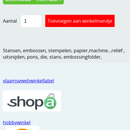
Kneedmateriaal
Knipvellen
Aantal
Leuke versieringen
Merken
Stansen, embossen, stempelen, papier,machine...reliëf ,
Netjes opbergen
uitsnijden, pons, die, stans, embossingfolder,
Papier en karton
Ponsen
vlaamsewebwinkellabel
Ribbelaar
Snijmaterialen
Speciaal papier
hobbywinkel
Stans machine en embossing machines