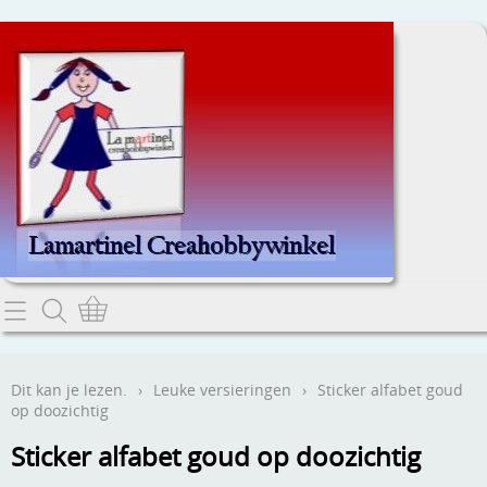
Home
Dit kan je lezen.
Dit kan je lezen.
›
Leuke versieringen
›
Sticker alfabet goud
op doozichtig
Contact
Sticker alfabet goud op doozichtig
Webwinkel