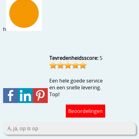
Stempels en zo
Template, mask, stencils, grids
h
Wat nog, een creatief kijkje
Tevredenheidsscore:
5
Een hele goede service
en een snelle levering.
Top!
Beoordelingen
A, ja, op is op