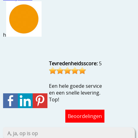
Stempels en zo
Template, mask, stencils, grids
Wat nog, een creatief kijkje
h
Tevredenheidsscore:
5
Een hele goede service
en een snelle levering.
Top!
Beoordelingen
A, ja, op is op