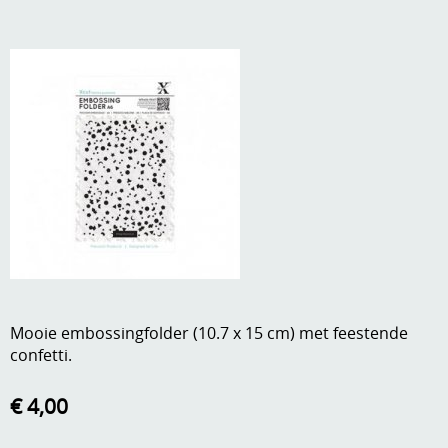
A, ja, op is op
Algemene voorwaarden
Aanbiedingen
Verzend - en verpakkingsk
Andere
Mijn account
Boeken en magazines
Info
Dies om te stansen
DVD-CD
Anders creatief
Embossen
Gastenboek
Handige extra's
Mooie embossingfolder (10.7 x 15 cm) met feestende
Hechtingsmaterialen
confetti.
Hout , MDF, kartonmateriaal, steen
€ 4,00
Kleurmateriaal-tekenmateriaal