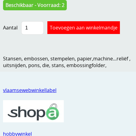
Beschikbaar - Voorraad: 2
Kneedmateriaal
Knipvellen
Aantal
Leuke versieringen
Merken
Netjes opbergen
Stansen, embossen, stempelen, papier,machine...reliëf ,
uitsnijden, pons, die, stans, embossingfolder,
Papier en karton
Ponsen
vlaamsewebwinkellabel
Ribbelaar
Snijmaterialen
Speciaal papier
Stans machine en embossing machines
hobbywinkel