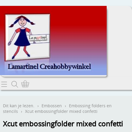
Home
Dit kan je lezen.
Dit kan je lezen.
›
Embossen
›
Embossing folders en
stencils
›
Xcut embossingfolder mixed confetti
Contact
Xcut embossingfolder mixed confetti
Webwinkel