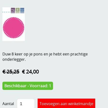
A, ja, op is op
Algemene voorwaarden
Aanbiedingen
Verzend - en verpakkingsk
Andere
Mijn account
Boeken en magazines
Info
Dies om te stansen
Duw 8 keer op je pons en je hebt een prachtige
DVD-CD
Anders creatief
onderlegger.
Embossen
Gastenboek
€ 25,25
€ 24,00
Handige extra's
Hechtingsmaterialen
Beschikbaar - Voorraad: 1
Hout , MDF, kartonmateriaal, steen
Aantal
Kleurmateriaal-tekenmateriaal