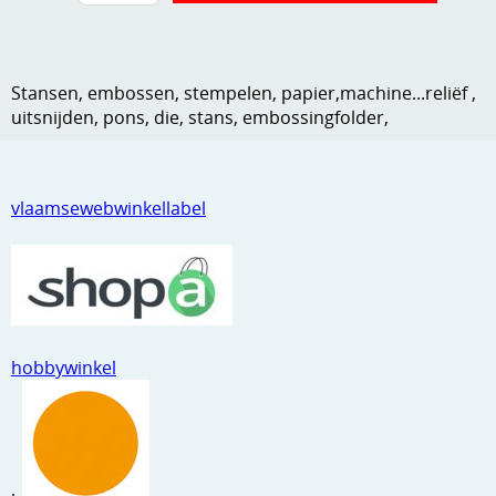
Kneedmateriaal
Knipvellen
Stansen, embossen, stempelen, papier,machine...reliëf ,
Leuke versieringen
uitsnijden, pons, die, stans, embossingfolder,
Merken
Netjes opbergen
vlaamsewebwinkellabel
Papier en karton
Ponsen
Ribbelaar
hobbywinkel
Snijmaterialen
Speciaal papier
Stans machine en embossing machines