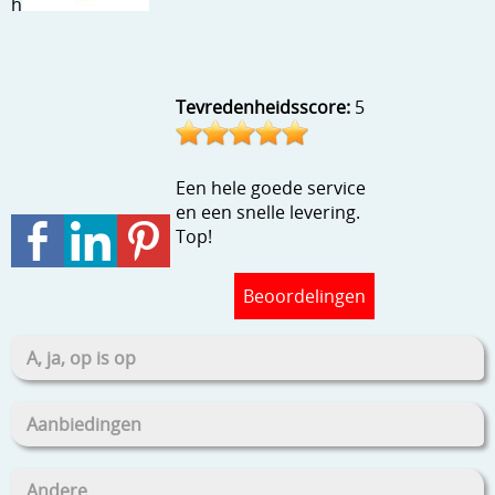
h
Stempels en zo
Template, mask, stencils, grids
Wat nog, een creatief kijkje
Tevredenheidsscore:
5
Een hele goede service
en een snelle levering.
Top!
Beoordelingen
A, ja, op is op
Aanbiedingen
Andere