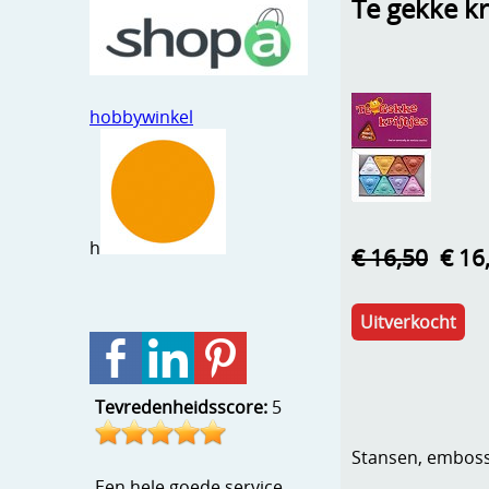
Te gekke kri
hobbywinkel
h
€ 16,50
€ 16
Uitverkocht
Tevredenheidsscore:
5
Stansen, embosse
Een hele goede service