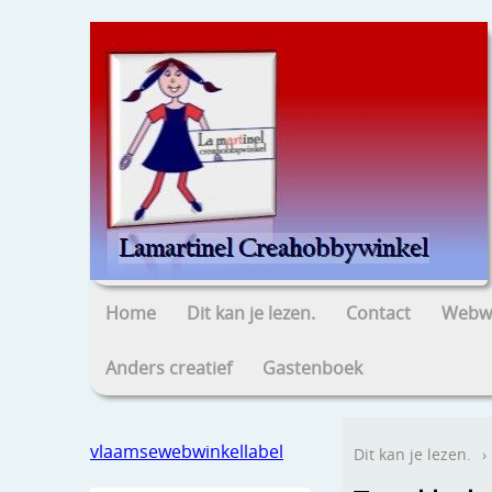
Home
Dit kan je lezen.
Contact
Webwi
Anders creatief
Gastenboek
vlaamsewebwinkellabel
Dit kan je lezen.
›