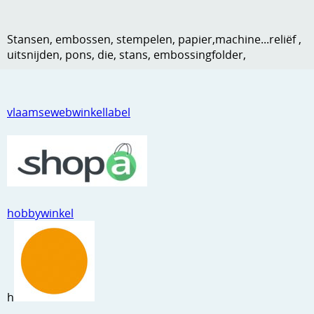
Kneedmateriaal
Stansen, embossen, stempelen, papier,machine...reliëf ,
Knipvellen
uitsnijden, pons, die, stans, embossingfolder,
Leuke versieringen
Merken
vlaamsewebwinkellabel
Netjes opbergen
Papier en karton
Ponsen
hobbywinkel
Ribbelaar
Snijmaterialen
Speciaal papier
h
Stans machine en embossing machines