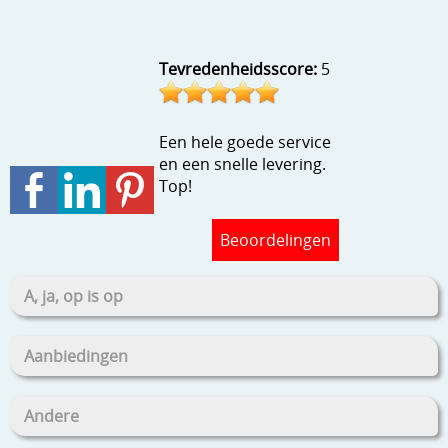
Stempels en zo
Template, mask, stencils, grids
Tevredenheidsscore:
5
Wat nog, een creatief kijkje
Een hele goede service
en een snelle levering.
Top!
Beoordelingen
A, ja, op is op
Aanbiedingen
Andere