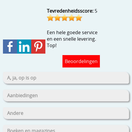
Stempels en zo
Tevredenheidsscore:
5
Template, mask, stencils, grids
Wat nog, een creatief kijkje
Een hele goede service
en een snelle levering.
Top!
Beoordelingen
A, ja, op is op
Aanbiedingen
Andere
Boeken en magazines