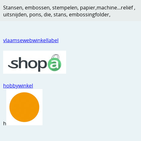
Stansen, embossen, stempelen, papier,machine...reliëf ,
Kneedmateriaal
uitsnijden, pons, die, stans, embossingfolder,
Knipvellen
Leuke versieringen
vlaamsewebwinkellabel
Merken
Netjes opbergen
Papier en karton
Ponsen
hobbywinkel
Ribbelaar
Snijmaterialen
Speciaal papier
h
Stans machine en embossing machines