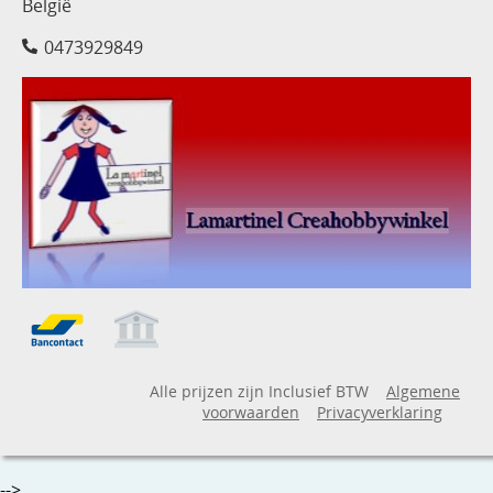
België
0473929849
Alle prijzen zijn Inclusief BTW
Algemene
voorwaarden
Privacyverklaring
-->