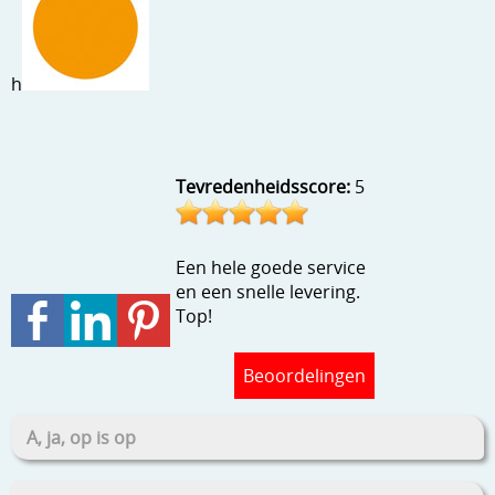
Stempels en zo
Template, mask, stencils, grids
h
Wat nog, een creatief kijkje
Tevredenheidsscore:
5
Een hele goede service
en een snelle levering.
Top!
Beoordelingen
A, ja, op is op