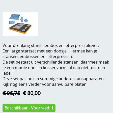
A, ja, op is op
Algemene voorwaarden
Aanbiedingen
Verzend - en verpakkingsk
Andere
Mijn account
Boeken en magazines
Voor urenlang stans- ,embos en letterpressplezier.
Info
Dies om te stansen
Een large startset met een doosje. Hiermee kan je
stansen, embossen en letterpressen.
DVD-CD
Anders creatief
De set bestaat uit verschillende stansen. daarmee maak
je een mooie doos in kussenvorm, al dan niet met een
Embossen
Gastenboek
label;
Deze set pas ook in sommige andere stansapparaten.
Handige extra's
Kijk nog eens verder voor aanvulbare platen.
Hechtingsmaterialen
€ 96,75
€ 80,00
Hout , MDF, kartonmateriaal, steen
Beschikbaar - Voorraad: 1
Kleurmateriaal-tekenmateriaal