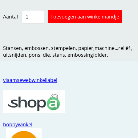
Kneedmateriaal
Aantal
Knipvellen
Leuke versieringen
Merken
Stansen, embossen, stempelen, papier,machine...reliëf ,
uitsnijden, pons, die, stans, embossingfolder,
Netjes opbergen
Papier en karton
vlaamsewebwinkellabel
Ponsen
Ribbelaar
Snijmaterialen
Speciaal papier
hobbywinkel
Stans machine en embossing machines