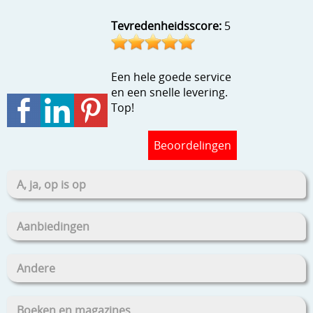
Stempels en zo
Tevredenheidsscore:
5
Template, mask, stencils, grids
Wat nog, een creatief kijkje
Een hele goede service
en een snelle levering.
Top!
Beoordelingen
A, ja, op is op
Aanbiedingen
Andere
Boeken en magazines