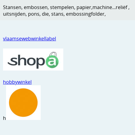
Stansen, embossen, stempelen, papier,machine...reliëf ,
Kneedmateriaal
uitsnijden, pons, die, stans, embossingfolder,
Knipvellen
Leuke versieringen
vlaamsewebwinkellabel
Merken
Netjes opbergen
Papier en karton
Ponsen
hobbywinkel
Ribbelaar
Snijmaterialen
Speciaal papier
h
Stans machine en embossing machines