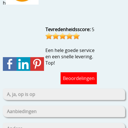
h
Stempels en zo
Template, mask, stencils, grids
Wat nog, een creatief kijkje
Tevredenheidsscore:
5
Een hele goede service
en een snelle levering.
Top!
Beoordelingen
A, ja, op is op
Aanbiedingen