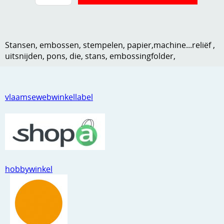
Kneedmateriaal
Knipvellen
Stansen, embossen, stempelen, papier,machine...reliëf ,
Leuke versieringen
uitsnijden, pons, die, stans, embossingfolder,
Merken
Netjes opbergen
vlaamsewebwinkellabel
Papier en karton
Ponsen
Ribbelaar
hobbywinkel
Snijmaterialen
Speciaal papier
Stans machine en embossing machines