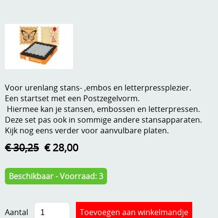
A, ja, op is op
Algemene voorwaarden
Aanbiedingen
Verzend - en verpakkingsk
Andere
Mijn account
Boeken en magazines
Voor urenlang stans- ,embos en letterpressplezier.
Info
Dies om te stansen
Een startset met een Postzegelvorm.
Hiermee kan je stansen, embossen en letterpressen.
DVD-CD
Anders creatief
Deze set pas ook in sommige andere stansapparaten.
Kijk nog eens verder voor aanvulbare platen.
Embossen
Gastenboek
€ 30,25
€ 28,00
Handige extra's
Hechtingsmaterialen
Beschikbaar - Voorraad: 3
Hout , MDF, kartonmateriaal, steen
Kleurmateriaal-tekenmateriaal
Aantal