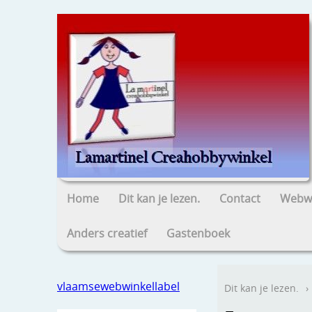
Home
Dit kan je lezen.
Contact
Webwi
Anders creatief
Gastenboek
vlaamsewebwinkellabel
Dit kan je lezen.
›