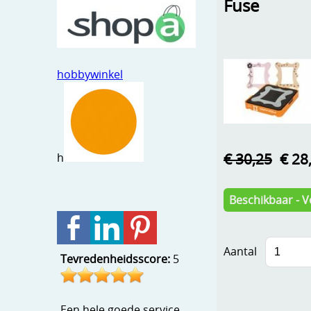
Fuse
hobbywinkel
€ 30,25
€ 28
h
Beschikbaar - V
Aantal
Tevredenheidsscore:
5
Een hele goede service