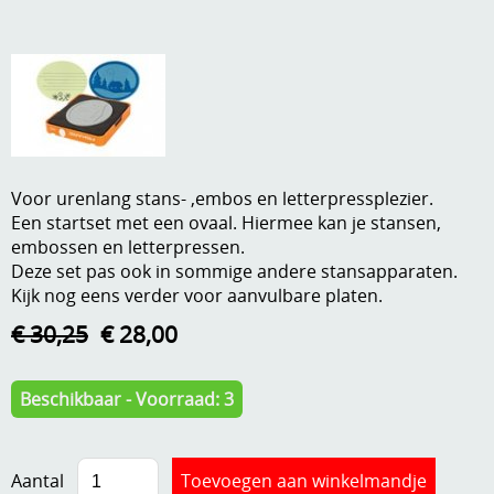
A, ja, op is op
Algemene voorwaarden
Aanbiedingen
Verzend - en verpakkingsk
Andere
Mijn account
Boeken en magazines
Voor urenlang stans- ,embos en letterpressplezier.
Info
Dies om te stansen
Een startset met een ovaal. Hiermee kan je stansen,
embossen en letterpressen.
DVD-CD
Anders creatief
Deze set pas ook in sommige andere stansapparaten.
Kijk nog eens verder voor aanvulbare platen.
Embossen
Gastenboek
€ 30,25
€ 28,00
Handige extra's
Hechtingsmaterialen
Beschikbaar - Voorraad: 3
Hout , MDF, kartonmateriaal, steen
Kleurmateriaal-tekenmateriaal
Aantal