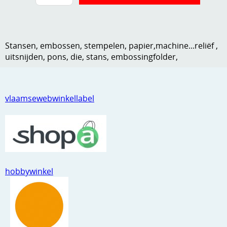
Kneedmateriaal
Knipvellen
Stansen, embossen, stempelen, papier,machine...reliëf ,
Leuke versieringen
uitsnijden, pons, die, stans, embossingfolder,
Merken
Netjes opbergen
vlaamsewebwinkellabel
Papier en karton
Ponsen
Ribbelaar
hobbywinkel
Snijmaterialen
Speciaal papier
Stans machine en embossing machines