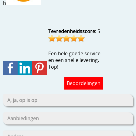
h
Stempels en zo
Template, mask, stencils, grids
Wat nog, een creatief kijkje
Tevredenheidsscore:
5
Een hele goede service
en een snelle levering.
Top!
Beoordelingen
A, ja, op is op
Aanbiedingen