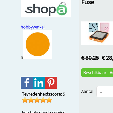
Fuse
hobbywinkel
€ 30,25
€ 28
h
Beschikbaar - V
Aantal
Tevredenheidsscore:
5
Een hele goede service