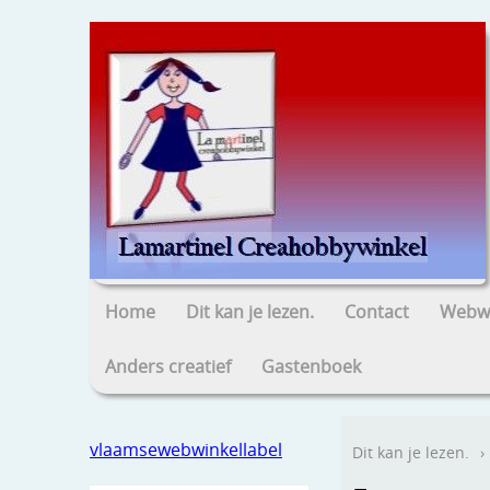
Home
Dit kan je lezen.
Contact
Webwi
Anders creatief
Gastenboek
vlaamsewebwinkellabel
Dit kan je lezen.
›