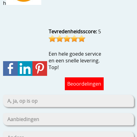
h
Stempels en zo
Template, mask, stencils, grids
Wat nog, een creatief kijkje
Tevredenheidsscore:
5
Een hele goede service
en een snelle levering.
Top!
Beoordelingen
A, ja, op is op
Aanbiedingen