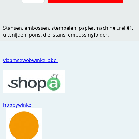
Kneedmateriaal
Knipvellen
Stansen, embossen, stempelen, papier,machine...reliëf ,
Leuke versieringen
uitsnijden, pons, die, stans, embossingfolder,
Merken
Netjes opbergen
vlaamsewebwinkellabel
Papier en karton
Ponsen
Ribbelaar
hobbywinkel
Snijmaterialen
Speciaal papier
Stans machine en embossing machines