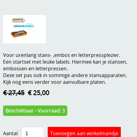
A, ja, op is op
Algemene voorwaarden
Aanbiedingen
Verzend - en verpakkingsk
Andere
Mijn account
Boeken en magazines
Voor urenlang stans- ,embos en letterpressplezier.
Info
Dies om te stansen
Een startset met leuke labels. Hiermee kan je stansen,
embossen en letterpressen.
DVD-CD
Anders creatief
Deze set pas ook in sommige andere stansapparaten.
Kijk nog eens verder voor aanvulbare platen.
Embossen
Gastenboek
€ 27,45
€ 25,00
Handige extra's
Hechtingsmaterialen
Beschikbaar - Voorraad: 3
Hout , MDF, kartonmateriaal, steen
Kleurmateriaal-tekenmateriaal
Aantal