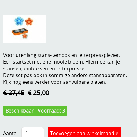
A, ja, op is op
Algemene voorwaarden
Aanbiedingen
Verzend - en verpakkingsk
Andere
Mijn account
Boeken en magazines
Voor urenlang stans- ,embos en letterpressplezier.
Info
Dies om te stansen
Een startset met ene mooie bloem. Hiermee kan je
stansen, embossen en letterpressen.
DVD-CD
Anders creatief
Deze set pas ook in sommige andere stansapparaten.
Kijk nog eens verder voor aanvulbare platen.
Embossen
Gastenboek
€ 27,45
€ 25,00
Handige extra's
Hechtingsmaterialen
Beschikbaar - Voorraad: 3
Hout , MDF, kartonmateriaal, steen
Kleurmateriaal-tekenmateriaal
Aantal