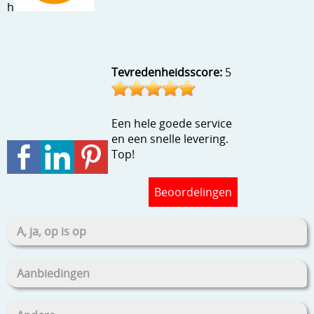
h
Stempels en zo
Template, mask, stencils, grids
Wat nog, een creatief kijkje
Tevredenheidsscore:
5
Een hele goede service
en een snelle levering.
Top!
Beoordelingen
A, ja, op is op
Aanbiedingen