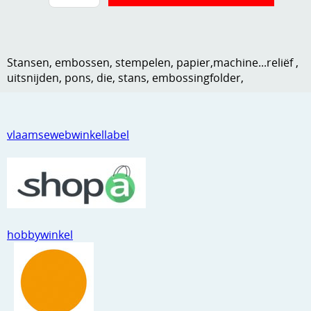
Kneedmateriaal
Knipvellen
Stansen, embossen, stempelen, papier,machine...reliëf ,
Leuke versieringen
uitsnijden, pons, die, stans, embossingfolder,
Merken
Netjes opbergen
vlaamsewebwinkellabel
Papier en karton
Ponsen
Ribbelaar
hobbywinkel
Snijmaterialen
Speciaal papier
Stans machine en embossing machines