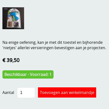
A, ja, op is op
Algemene voorwaarden
Aanbiedingen
Verzend - en verpakkingsk
Andere
Mijn account
Boeken en magazines
Na enige oefening, kan je met dit toestel en bijhorende
Info
Dies om te stansen
'nietjes' allerlei versieringen bevestigen aan je projecten.
DVD-CD
Anders creatief
€ 39,50
Embossen
Gastenboek
Beschikbaar - Voorraad: 1
Handige extra's
Hechtingsmaterialen
Aantal
Hout , MDF, kartonmateriaal, steen
Kleurmateriaal-tekenmateriaal