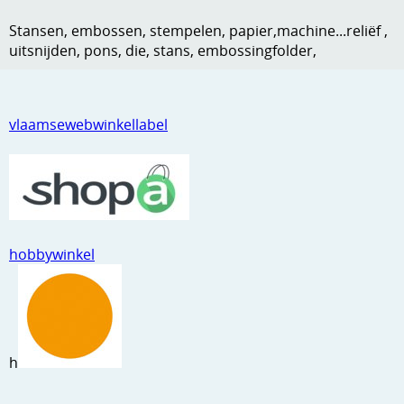
Kneedmateriaal
Stansen, embossen, stempelen, papier,machine...reliëf ,
uitsnijden, pons, die, stans, embossingfolder,
Knipvellen
Leuke versieringen
vlaamsewebwinkellabel
Merken
Netjes opbergen
Papier en karton
Ponsen
hobbywinkel
Ribbelaar
Snijmaterialen
Speciaal papier
h
Stans machine en embossing machines