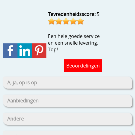
Stempels en zo
Tevredenheidsscore:
5
Template, mask, stencils, grids
Wat nog, een creatief kijkje
Een hele goede service
en een snelle levering.
Top!
Beoordelingen
A, ja, op is op
Aanbiedingen
Andere