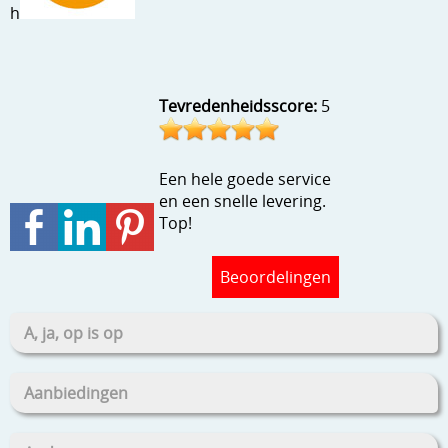
h
Stempels en zo
Template, mask, stencils, grids
Wat nog, een creatief kijkje
Tevredenheidsscore:
5
Een hele goede service
en een snelle levering.
Top!
Beoordelingen
A, ja, op is op
Aanbiedingen