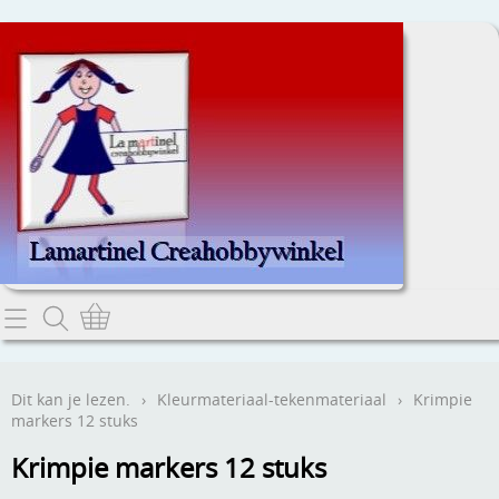
Home
Dit kan je lezen.
Dit kan je lezen.
›
Kleurmateriaal-tekenmateriaal
›
Krimpie
markers 12 stuks
Contact
Krimpie markers 12 stuks
Webwinkel