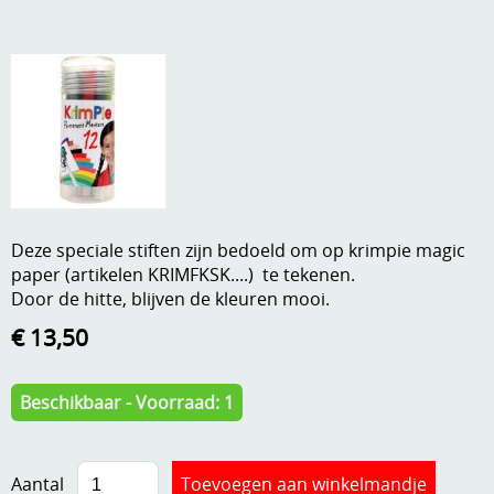
A, ja, op is op
Algemene voorwaarden
Aanbiedingen
Verzend - en verpakkingsk
Andere
Mijn account
Boeken en magazines
Info
Dies om te stansen
Deze speciale stiften zijn bedoeld om op krimpie magic
DVD-CD
Anders creatief
paper (artikelen KRIMFKSK....) te tekenen.
Door de hitte, blijven de kleuren mooi.
Embossen
Gastenboek
€ 13,50
Handige extra's
Hechtingsmaterialen
Beschikbaar - Voorraad: 1
Hout , MDF, kartonmateriaal, steen
Kleurmateriaal-tekenmateriaal
Aantal