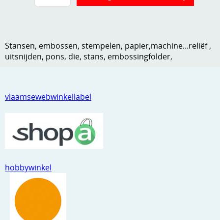
Kneedmateriaal
Knipvellen
Stansen, embossen, stempelen, papier,machine...reliëf ,
Leuke versieringen
uitsnijden, pons, die, stans, embossingfolder,
Merken
Netjes opbergen
vlaamsewebwinkellabel
Papier en karton
Ponsen
Ribbelaar
hobbywinkel
Snijmaterialen
Speciaal papier
Stans machine en embossing machines