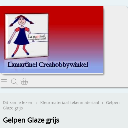
Home
Dit kan je lezen.
Dit kan je lezen.
›
Kleurmateriaal-tekenmateriaal
›
Gelpen
Glaze grijs
Contact
Gelpen Glaze grijs
Webwinkel