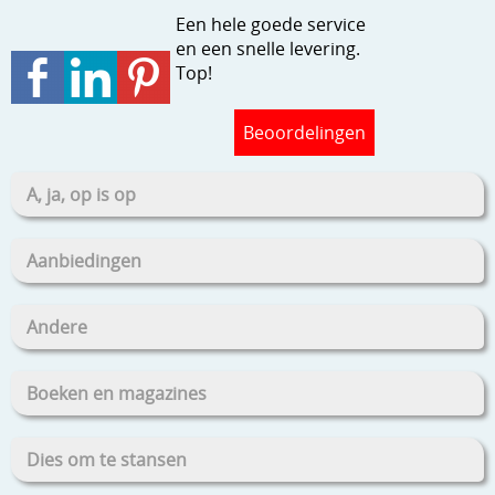
Stempels en zo
Een hele goede service
en een snelle levering.
Template, mask, stencils, grids
Top!
Wat nog, een creatief kijkje
Beoordelingen
A, ja, op is op
Aanbiedingen
Andere
Boeken en magazines
Dies om te stansen