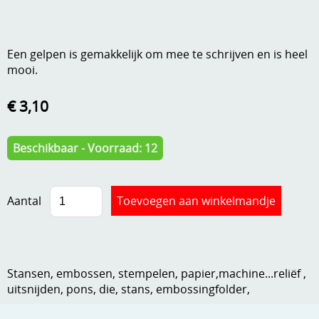
A, ja, op is op
Algemene voorwaarden
Aanbiedingen
Een gelpen is gemakkelijk om mee te schrijven en is heel
Verzend - en verpakkingsk
mooi.
Andere
Mijn account
€ 3,10
Boeken en magazines
Info
Dies om te stansen
Beschikbaar - Voorraad: 12
DVD-CD
Anders creatief
Embossen
Aantal
Gastenboek
Handige extra's
Hechtingsmaterialen
Stansen, embossen, stempelen, papier,machine...reliëf ,
Hout , MDF, kartonmateriaal, steen
uitsnijden, pons, die, stans, embossingfolder,
Kleurmateriaal-tekenmateriaal