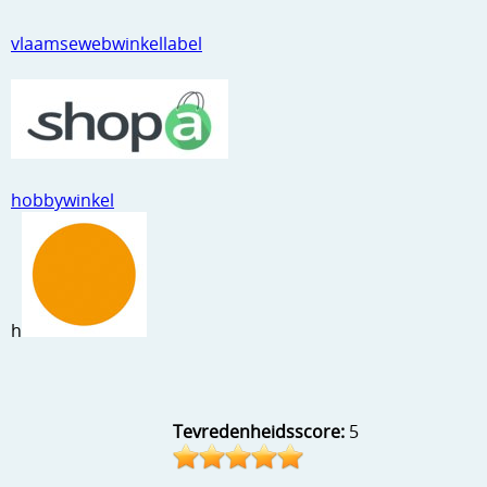
Kneedmateriaal
vlaamsewebwinkellabel
Knipvellen
Leuke versieringen
Merken
hobbywinkel
Netjes opbergen
Papier en karton
Ponsen
h
Ribbelaar
Snijmaterialen
Speciaal papier
Tevredenheidsscore:
5
Stans machine en embossing machines