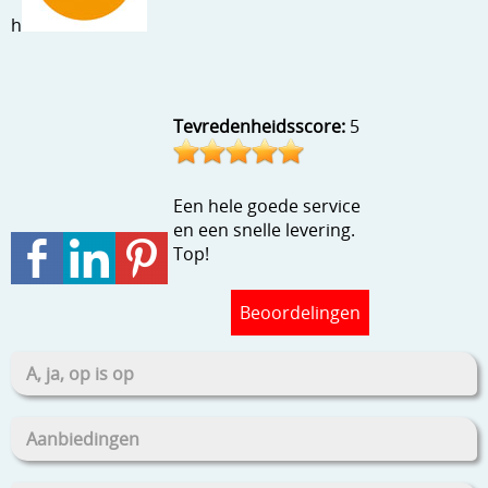
Stempels en zo
h
Template, mask, stencils, grids
Wat nog, een creatief kijkje
Tevredenheidsscore:
5
Een hele goede service
en een snelle levering.
Top!
Beoordelingen
A, ja, op is op
Aanbiedingen