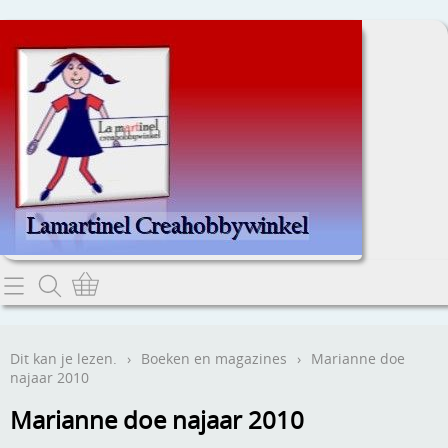
Home
Dit kan je lezen.
Dit kan je lezen.
›
Boeken en magazines
›
Marianne doe
najaar 2010
Contact
Marianne doe najaar 2010
Webwinkel