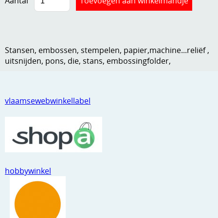
Aantal
Kneedmateriaal
Knipvellen
Stansen, embossen, stempelen, papier,machine...reliëf ,
Leuke versieringen
uitsnijden, pons, die, stans, embossingfolder,
Merken
Netjes opbergen
vlaamsewebwinkellabel
Papier en karton
Ponsen
Ribbelaar
Snijmaterialen
hobbywinkel
Speciaal papier
Stans machine en embossing machines