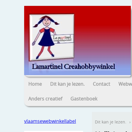
Home
Dit kan je lezen.
Contact
Webwi
Anders creatief
Gastenboek
vlaamsewebwinkellabel
Dit kan je lezen.
›