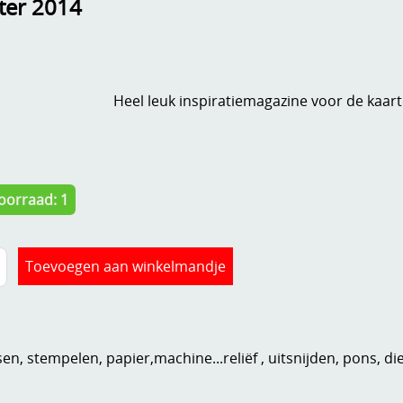
nter 2014
Heel leuk inspiratiemagazine voor de kaa
oorraad: 1
n, stempelen, papier,machine...reliëf , uitsnijden, pons, di