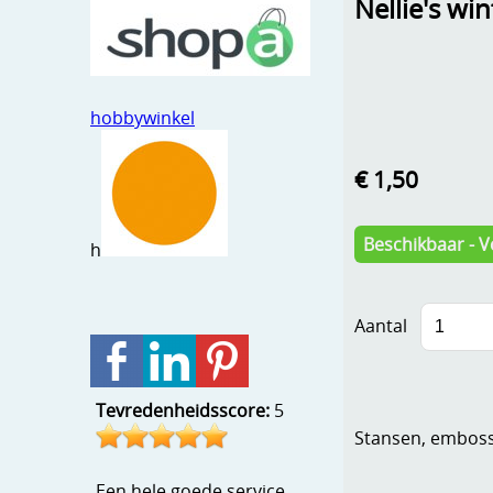
Nellie's wi
hobbywinkel
€ 1,50
Beschikbaar - V
h
Aantal
Tevredenheidsscore:
5
Stansen, embosse
Een hele goede service