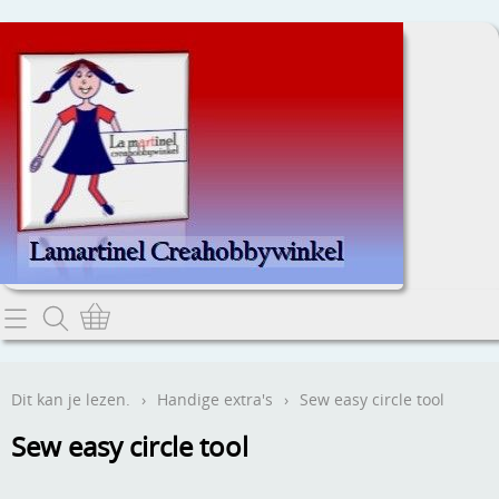
Home
Dit kan je lezen.
Dit kan je lezen.
›
Handige extra's
›
Sew easy circle tool
Contact
Sew easy circle tool
Webwinkel