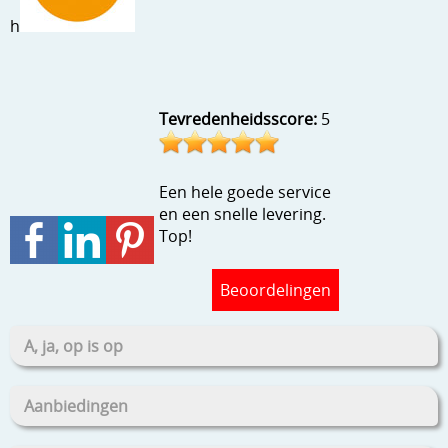
Stempels en zo
h
Template, mask, stencils, grids
Wat nog, een creatief kijkje
Tevredenheidsscore:
5
Een hele goede service
en een snelle levering.
Top!
Beoordelingen
A, ja, op is op
Aanbiedingen