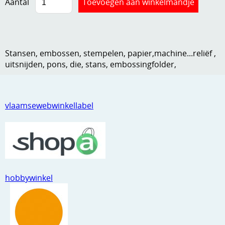
Aantal
Kneedmateriaal
Knipvellen
Leuke versieringen
Stansen, embossen, stempelen, papier,machine...reliëf ,
uitsnijden, pons, die, stans, embossingfolder,
Merken
Netjes opbergen
vlaamsewebwinkellabel
Papier en karton
Ponsen
Ribbelaar
Snijmaterialen
hobbywinkel
Speciaal papier
Stans machine en embossing machines