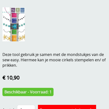
A, ja, op is op
Algemene voorwaarden
Aanbiedingen
Verzend - en verpakkingsk
Andere
Mijn account
Boeken en magazines
Info
Dies om te stansen
Deze tool gebruik je samen met de mondstukjes van de
DVD-CD
Anders creatief
sew easy. Hiermee kan je mooie cirkels stempelen en/ of
prikken.
Embossen
Gastenboek
Handige extra's
€ 10,90
Hechtingsmaterialen
Beschikbaar - Voorraad: 1
Hout , MDF, kartonmateriaal, steen
Kleurmateriaal-tekenmateriaal