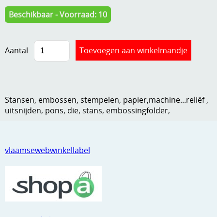
Kneedmateriaal
Beschikbaar - Voorraad: 10
Knipvellen
Aantal
Leuke versieringen
Merken
Netjes opbergen
Stansen, embossen, stempelen, papier,machine...reliëf ,
Papier en karton
uitsnijden, pons, die, stans, embossingfolder,
Ponsen
Ribbelaar
vlaamsewebwinkellabel
Snijmaterialen
Speciaal papier
Stans machine en embossing machines