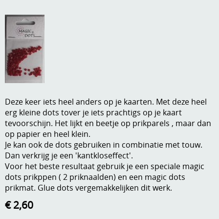
A, ja, op is op
Algemene voorwaarden
Aanbiedingen
Verzend - en verpakkingsk
Andere
Mijn account
Boeken en magazines
Info
Dies om te stansen
Deze keer iets heel anders op je kaarten. Met deze heel
erg kleine dots tover je iets prachtigs op je kaart
DVD-CD
Anders creatief
tevoorschijn. Het lijkt en beetje op prikparels , maar dan
Embossen
op papier en heel klein.
Gastenboek
Je kan ook de dots gebruiken in combinatie met touw.
Handige extra's
Dan verkrijg je een 'kantkloseffect'.
Voor het beste resultaat gebruik je een speciale magic
Hechtingsmaterialen
dots prikppen ( 2 priknaalden) en een magic dots
prikmat. Glue dots vergemakkelijken dit werk.
Hout , MDF, kartonmateriaal, steen
€ 2,60
Kleurmateriaal-tekenmateriaal