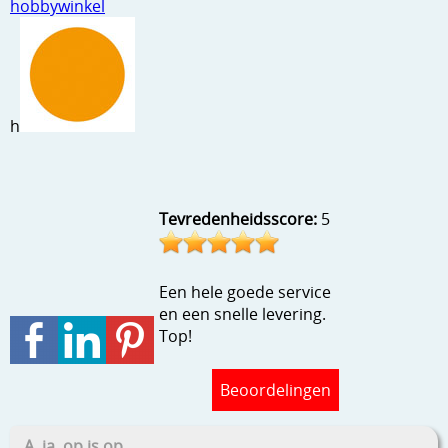
hobbywinkel
Stempels en zo
Template, mask, stencils, grids
Wat nog, een creatief kijkje
h
Tevredenheidsscore:
5
Een hele goede service
en een snelle levering.
Top!
Beoordelingen
A, ja, op is op