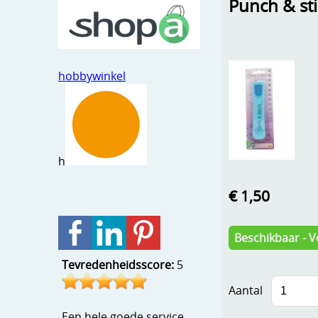
Punch & st
hobbywinkel
h
€ 1,50
Beschikbaar - V
Tevredenheidsscore:
5
Aantal
Een hele goede service