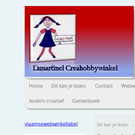
Home
Dit kan je lezen.
Contact
Webwi
Anders creatief
Gastenboek
vlaamsewebwinkellabel
Dit kan je lezen.
›