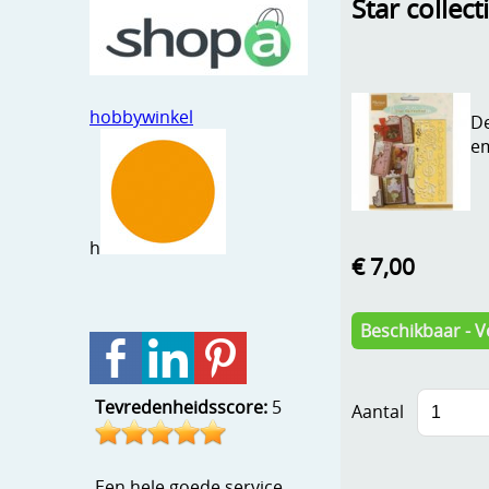
Star collec
hobbywinkel
De
em
h
€ 7,00
Beschikbaar - V
Tevredenheidsscore:
5
Aantal
Een hele goede service