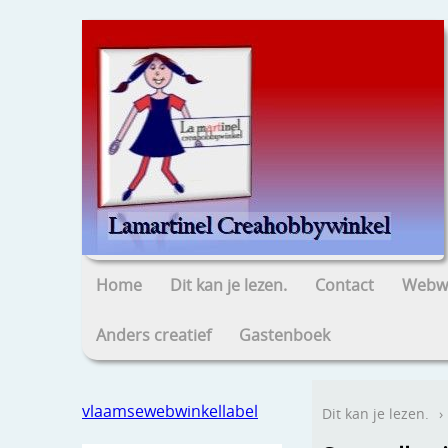
Home
Dit kan je lezen.
Contact
Webwi
Anders creatief
Gastenboek
vlaamsewebwinkellabel
Dit kan je lezen.
›