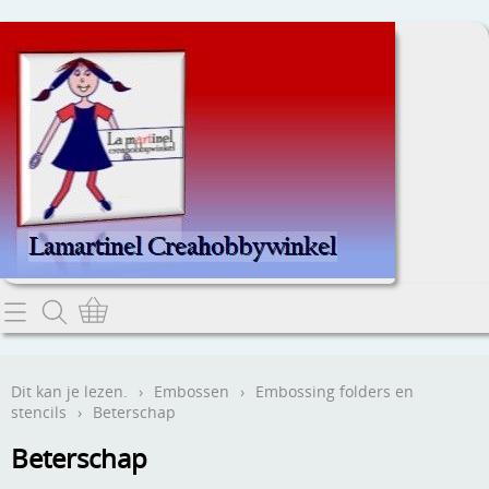
Home
Dit kan je lezen.
Dit kan je lezen.
›
Embossen
›
Embossing folders en
stencils
›
Beterschap
Contact
Beterschap
Webwinkel