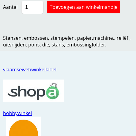
Aantal
Kneedmateriaal
Knipvellen
Leuke versieringen
Stansen, embossen, stempelen, papier,machine...reliëf ,
Merken
uitsnijden, pons, die, stans, embossingfolder,
Netjes opbergen
Papier en karton
vlaamsewebwinkellabel
Ponsen
Ribbelaar
Snijmaterialen
hobbywinkel
Speciaal papier
Stans machine en embossing machines