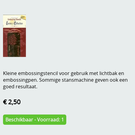
A, ja, op is op
Algemene voorwaarden
Aanbiedingen
Verzend - en verpakkingsk
Andere
Mijn account
Boeken en magazines
Info
Dies om te stansen
DVD-CD
Anders creatief
Kleine embossingstencil voor gebruik met lichtbak en
embossingpen. Sommige stansmachine geven ook een
Embossen
goed resultaat.
Gastenboek
Handige extra's
€ 2,50
Hechtingsmaterialen
Hout , MDF, kartonmateriaal, steen
Beschikbaar - Voorraad: 1
Kleurmateriaal-tekenmateriaal