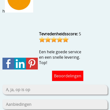
Stempels en zo
h
Template, mask, stencils, grids
Wat nog, een creatief kijkje
Tevredenheidsscore:
5
Een hele goede service
en een snelle levering.
Top!
Beoordelingen
A, ja, op is op
Aanbiedingen