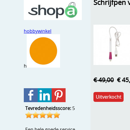
Schrijfpen 
hobbywinkel
h
€ 49,00
€ 45
Uitverkocht
Tevredenheidsscore:
5
Een hele goede service