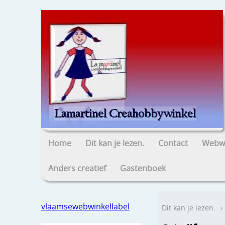
Home
Dit kan je lezen.
Contact
Webwi
Anders creatief
Gastenboek
vlaamsewebwinkellabel
Dit kan je lezen.
›