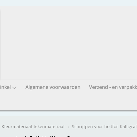
nkel
Algemene voorwaarden
Verzend - en verpakk
Kleurmateriaal-tekenmateriaal
›
Schrijfpen voor hoitfoil Kalligra