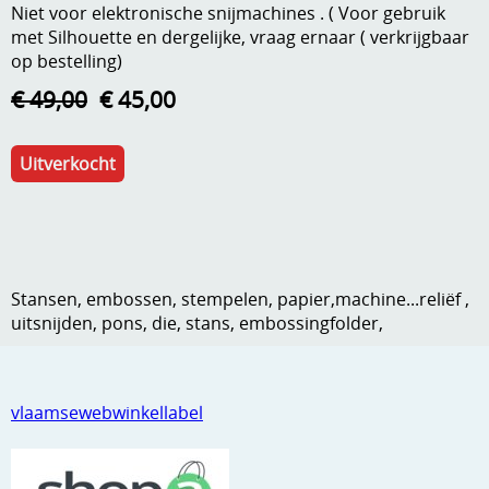
Niet voor elektronische snijmachines . ( Voor gebruik
Kneedmateriaal
met Silhouette en dergelijke, vraag ernaar ( verkrijgbaar
op bestelling)
Knipvellen
€ 49,00
€ 45,00
Leuke versieringen
Merken
Uitverkocht
Netjes opbergen
Papier en karton
Ponsen
Stansen, embossen, stempelen, papier,machine...reliëf ,
uitsnijden, pons, die, stans, embossingfolder,
Ribbelaar
Snijmaterialen
vlaamsewebwinkellabel
Speciaal papier
Stans machine en embossing machines