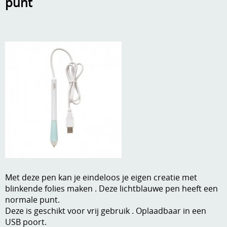
punt
A, ja, op is op
Algemene voorwaarden
Aanbiedingen
Verzend - en verpakkingsk
Andere
Mijn account
Boeken en magazines
Info
Dies om te stansen
DVD-CD
Anders creatief
Embossen
Gastenboek
Handige extra's
Met deze pen kan je eindeloos je eigen creatie met
Hechtingsmaterialen
blinkende folies maken . Deze lichtblauwe pen heeft een
Hout , MDF, kartonmateriaal, steen
normale punt.
Deze is geschikt voor vrij gebruik . Oplaadbaar in een
Kleurmateriaal-tekenmateriaal
USB poort.