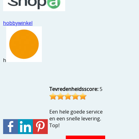
Stempels en zo
Template, mask, stencils, grids
hobbywinkel
Wat nog, een creatief kijkje
h
Tevredenheidsscore:
5
Een hele goede service
en een snelle levering.
Top!