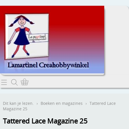
Home
Dit kan je lezen.
Dit kan je lezen.
›
Boeken en magazines
›
Tattered Lace
Magazine 25
Contact
Tattered Lace Magazine 25
Webwinkel