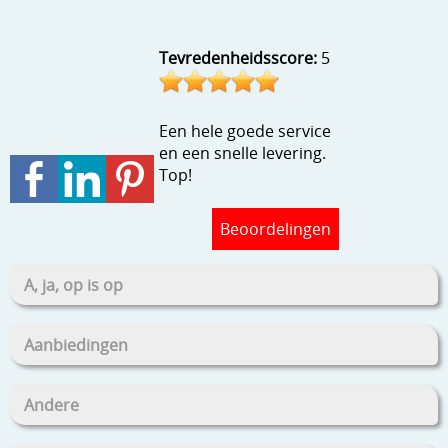
Stempels en zo
Template, mask, stencils, grids
Tevredenheidsscore:
5
Wat nog, een creatief kijkje
Een hele goede service
en een snelle levering.
Top!
Beoordelingen
A, ja, op is op
Aanbiedingen
Andere