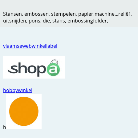
Kneedmateriaal
Stansen, embossen, stempelen, papier,machine...reliëf ,
Knipvellen
uitsnijden, pons, die, stans, embossingfolder,
Leuke versieringen
Merken
vlaamsewebwinkellabel
Netjes opbergen
Papier en karton
Ponsen
hobbywinkel
Ribbelaar
Snijmaterialen
Speciaal papier
h
Stans machine en embossing machines