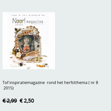
A, ja, op is op
Algemene voorwaarden
Aanbiedingen
Verzend - en verpakkingsk
Andere
Mijn account
Boeken en magazines
Info
Dies om te stansen
DVD-CD
Anders creatief
Embossen
Gastenboek
Handige extra's
Tof inspiratiemagazine rond het herfstthema ( nr 8
Hechtingsmaterialen
2015)
Hout , MDF, kartonmateriaal, steen
€ 2,99
€ 2,50
Kleurmateriaal-tekenmateriaal