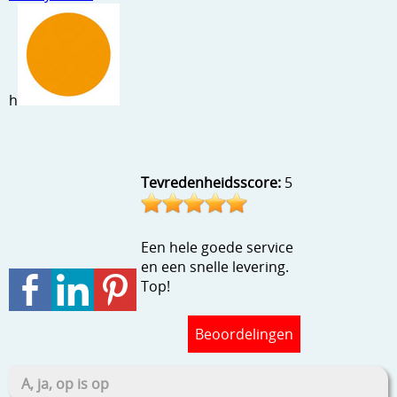
Stempels en zo
Template, mask, stencils, grids
Wat nog, een creatief kijkje
h
Tevredenheidsscore:
5
Een hele goede service
en een snelle levering.
Top!
Beoordelingen
A, ja, op is op