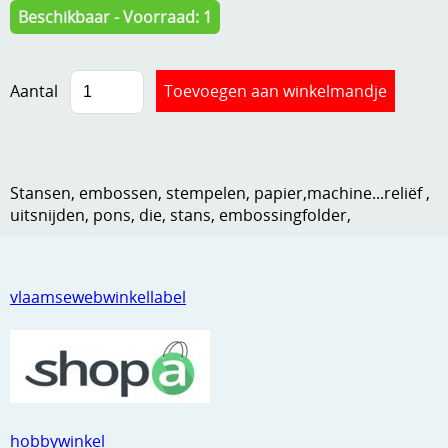
Beschikbaar - Voorraad: 1
Kneedmateriaal
Knipvellen
Aantal
Leuke versieringen
Merken
Netjes opbergen
Stansen, embossen, stempelen, papier,machine...reliëf ,
uitsnijden, pons, die, stans, embossingfolder,
Papier en karton
Ponsen
vlaamsewebwinkellabel
Ribbelaar
Snijmaterialen
Speciaal papier
Stans machine en embossing machines
hobbywinkel