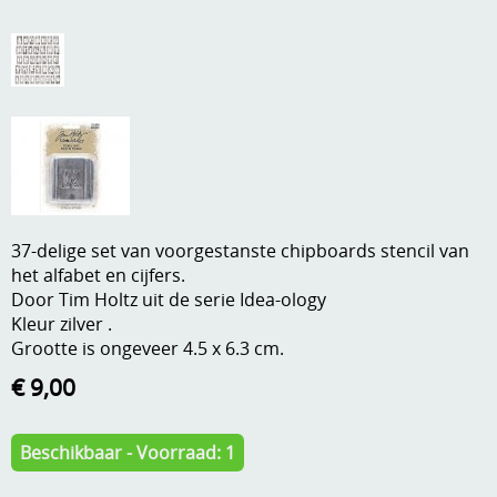
A, ja, op is op
Algemene voorwaarden
Aanbiedingen
Verzend - en verpakkingsk
Andere
Mijn account
Boeken en magazines
Info
Dies om te stansen
37-delige set van voorgestanste chipboards stencil van
DVD-CD
Anders creatief
het alfabet en cijfers.
Door Tim Holtz uit de serie Idea-ology
Embossen
Gastenboek
Kleur zilver .
Handige extra's
Grootte is ongeveer 4.5 x 6.3 cm.
€ 9,00
Hechtingsmaterialen
Hout , MDF, kartonmateriaal, steen
Beschikbaar - Voorraad: 1
Kleurmateriaal-tekenmateriaal