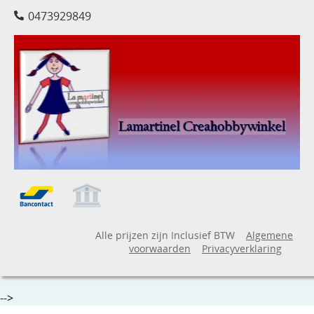
0473929849
Alle prijzen zijn Inclusief BTW
Algemene
voorwaarden
Privacyverklaring
-->