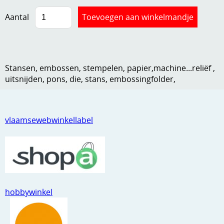
Kneedmateriaal
Aantal
Knipvellen
Leuke versieringen
Stansen, embossen, stempelen, papier,machine...reliëf ,
Merken
uitsnijden, pons, die, stans, embossingfolder,
Netjes opbergen
Papier en karton
vlaamsewebwinkellabel
Ponsen
Ribbelaar
Snijmaterialen
hobbywinkel
Speciaal papier
Stans machine en embossing machines