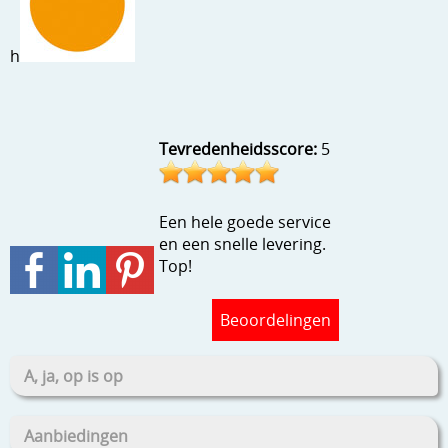
Stempels en zo
h
Template, mask, stencils, grids
Wat nog, een creatief kijkje
Tevredenheidsscore:
5
Een hele goede service
en een snelle levering.
Top!
Beoordelingen
A, ja, op is op
Aanbiedingen