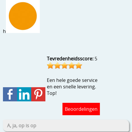
Stempels en zo
Template, mask, stencils, grids
Wat nog, een creatief kijkje
h
Tevredenheidsscore:
5
Een hele goede service
en een snelle levering.
Top!
Beoordelingen
A, ja, op is op