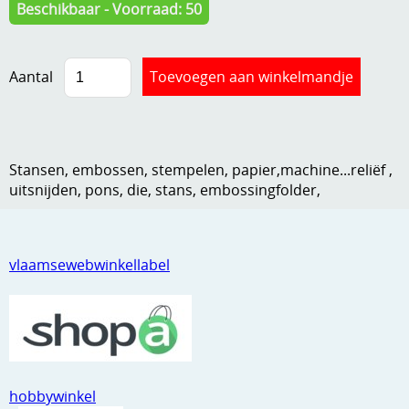
Beschikbaar - Voorraad: 50
Kneedmateriaal
Knipvellen
Aantal
Leuke versieringen
Merken
Netjes opbergen
Stansen, embossen, stempelen, papier,machine...reliëf ,
uitsnijden, pons, die, stans, embossingfolder,
Papier en karton
Ponsen
vlaamsewebwinkellabel
Ribbelaar
Snijmaterialen
Speciaal papier
Stans machine en embossing machines
hobbywinkel