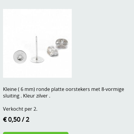
A, ja, op is op
Algemene voorwaarden
Aanbiedingen
Verzend - en verpakkingsk
Andere
Mijn account
Boeken en magazines
Info
Dies om te stansen
DVD-CD
Anders creatief
Embossen
Gastenboek
Kleine ( 6 mm) ronde platte oorstekers met 8-vormige
Handige extra's
sluiting . Kleur zilver .
Hechtingsmaterialen
Verkocht per 2.
Hout , MDF, kartonmateriaal, steen
€ 0,50
/ 2
Kleurmateriaal-tekenmateriaal