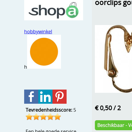
oorclips g
hobbywinkel
h
€ 0,50
/ 2
Tevredenheidsscore:
5
Beschikbaar - V
Een hele goede service