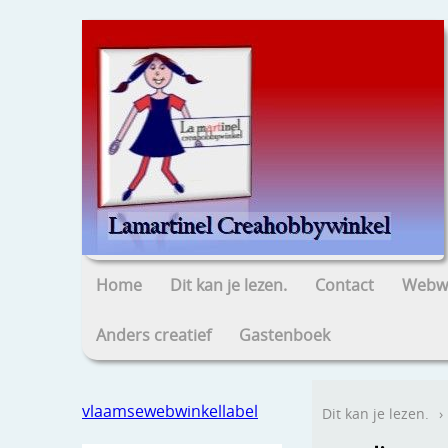
Home
Dit kan je lezen.
Contact
Webwi
Anders creatief
Gastenboek
vlaamsewebwinkellabel
Dit kan je lezen.
›