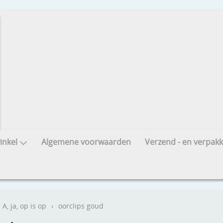
nkel
Algemene voorwaarden
Verzend - en verpakk
A, ja, op is op
›
oorclips goud